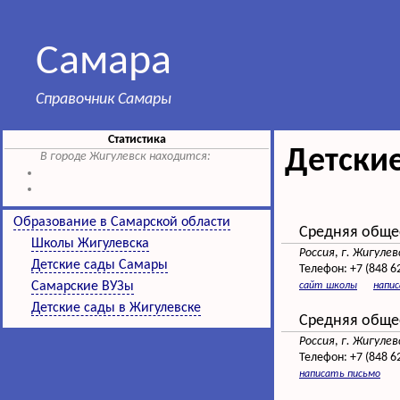
Самара
Справочник Самары
Статистика
Детски
В городе Жигулевск находится:
Образование в Самарской области
Средняя обще
Школы Жигулевска
Россия
,
г. Жигулев
Детские сады Самары
Телефон:
+7 (848 6
Самарские ВУЗы
сайт школы
напи
Детские сады в Жигулевске
Средняя обще
Россия
,
г. Жигулев
Телефон:
+7 (848 6
написать письмо